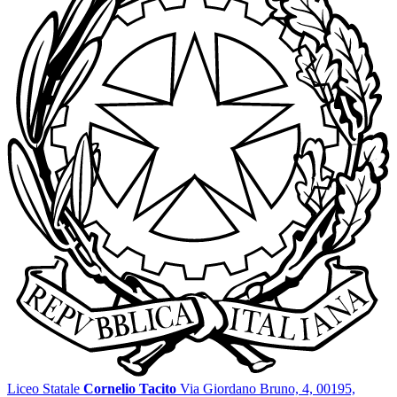
Liceo Statale
Cornelio Tacito
Via Giordano Bruno, 4, 00195,