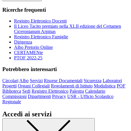
Ricerche frequenti
Registro Elettronico Docenti
Il Liceo Tacito premiato nella XLII edizione del Certamen
Ciceronianum Arpinas
Registro Elettronico Famiglie
Dirigenza
Albo Pretorio Online
CERTAMENte
PTOF 2022-25
Potrebbero interessarti
Circolari
Albo
Servizi
Risorse Documentali
Sicurezza
Laboratori
Progetti
Organi Collegiali
Regolamenti di Istituto
Modulistica
POF
Biblioteca
Sedi
Registro Elettronico
Palestra
Calendario
Commissioni
Dipartimenti
Privacy
USR - Ufficio Scolastico
Regionale
Accedi ai servizi