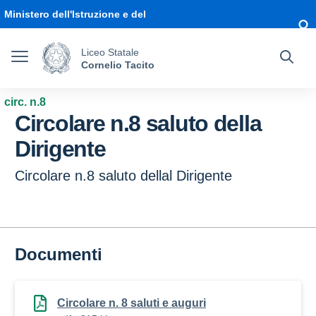
Vai ai contenuti
Vai al menu di navigazione
Vai al footer
Ministero dell'Istruzione e del
Merito
Liceo Statale
Cornelio Tacito
circ. n.8
Circolare n.8 saluto della
Dirigente
Circolare n.8 saluto dellal Dirigente
Documenti
Circolare n. 8 saluti e auguri