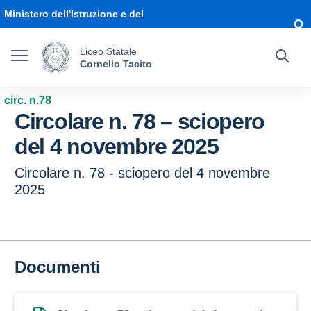
Vai ai contenuti
Vai al menu di navigazione
Vai al footer
Ministero dell'Istruzione e del
Merito
Liceo Statale
Cornelio Tacito
circ. n.78
Circolare n. 78 – sciopero
del 4 novembre 2025
Circolare n. 78 - sciopero del 4 novembre
2025
Documenti