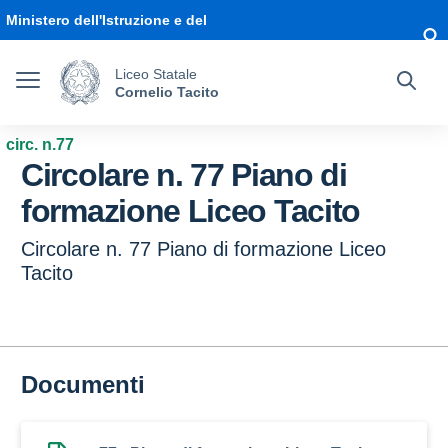
Vai ai contenuti
Vai al menu di navigazione
Vai al footer
Ministero dell'Istruzione e del
Merito
Liceo Statale
Cornelio Tacito
circ. n.77
Circolare n. 77 Piano di
formazione Liceo Tacito
Circolare n. 77 Piano di formazione Liceo
Tacito
Documenti