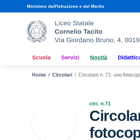
Vai ai contenuti
Vai al menu di navigazione
Vai al footer
Ministero dell'Istruzione e del Merito
Liceo Statale
Cornelio Tacito
Via Giordano Bruno, 4, 001
Scuola
Servizi
Novità
Didattic
Home
Circolari
Circolare n. 71- uso fotocop
circ. n.71
Circola
fotocop