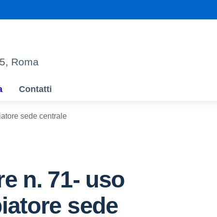
95, Roma
a
Contatti
iatore sede centrale
re n. 71- uso
iatore sede