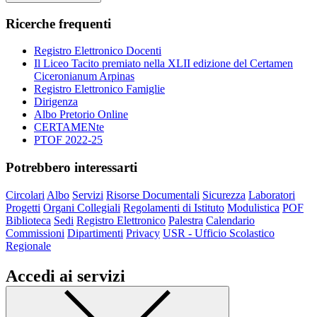
Ricerche frequenti
Registro Elettronico Docenti
Il Liceo Tacito premiato nella XLII edizione del Certamen
Ciceronianum Arpinas
Registro Elettronico Famiglie
Dirigenza
Albo Pretorio Online
CERTAMENte
PTOF 2022-25
Potrebbero interessarti
Circolari
Albo
Servizi
Risorse Documentali
Sicurezza
Laboratori
Progetti
Organi Collegiali
Regolamenti di Istituto
Modulistica
POF
Biblioteca
Sedi
Registro Elettronico
Palestra
Calendario
Commissioni
Dipartimenti
Privacy
USR - Ufficio Scolastico
Regionale
Accedi ai servizi