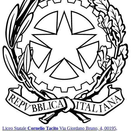
Liceo Statale
Cornelio Tacito
Via Giordano Bruno, 4, 00195,