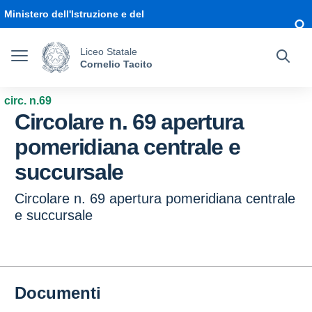
Vai ai contenuti
Vai al menu di navigazione
Vai al footer
Ministero dell'Istruzione e del
Merito
Liceo Statale
Cornelio Tacito
circ. n.69
Circolare n. 69 apertura
pomeridiana centrale e
succursale
Circolare n. 69 apertura pomeridiana centrale
e succursale
Documenti