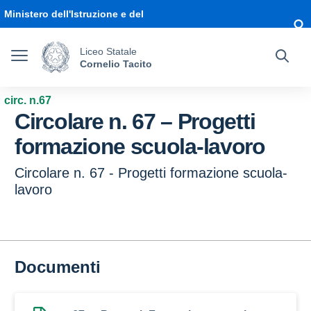
Vai ai contenuti
Vai al menu di navigazione
Vai al footer
Ministero dell'Istruzione e del
Merito
Liceo Statale
Cornelio Tacito
circ. n.67
Circolare n. 67 – Progetti
formazione scuola-lavoro
Circolare n. 67 - Progetti formazione scuola-
lavoro
Documenti