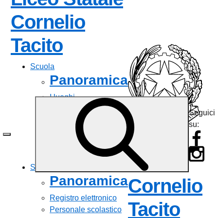
Cornelio
Tacito
Scuola
Panoramica
I luoghi
Le persone
Seguici
Documenti
su:
Strutture
Liceo
La storia
Aree
Statale
Servizi
Panoramica
Cornelio
Registro elettronico
Tacito
Personale scolastico