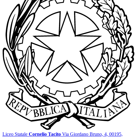
Liceo Statale
Cornelio Tacito
Via Giordano Bruno, 4, 00195,