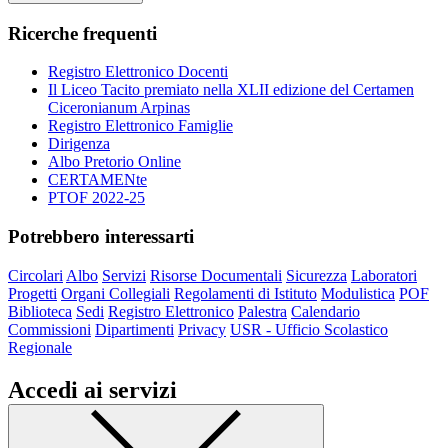
Ricerche frequenti
Registro Elettronico Docenti
Il Liceo Tacito premiato nella XLII edizione del Certamen
Ciceronianum Arpinas
Registro Elettronico Famiglie
Dirigenza
Albo Pretorio Online
CERTAMENte
PTOF 2022-25
Potrebbero interessarti
Circolari
Albo
Servizi
Risorse Documentali
Sicurezza
Laboratori
Progetti
Organi Collegiali
Regolamenti di Istituto
Modulistica
POF
Biblioteca
Sedi
Registro Elettronico
Palestra
Calendario
Commissioni
Dipartimenti
Privacy
USR - Ufficio Scolastico
Regionale
Accedi ai servizi