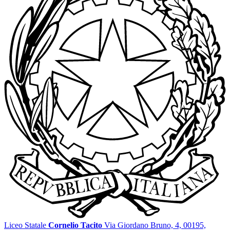
Liceo Statale
Cornelio Tacito
Via Giordano Bruno, 4, 00195,