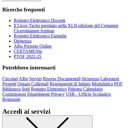
Ricerche frequenti
Registro Elettronico Docenti
Il Liceo Tacito premiato nella XLII edizione del Certamen
Ciceronianum Arpinas
Registro Elettronico Famiglie
Dirigenza
Albo Pretorio Online
CERTAMENte
PTOF 2022-25
Potrebbero interessarti
Circolari
Albo
Servizi
Risorse Documentali
Sicurezza
Laboratori
Progetti
Organi Collegiali
Regolamenti di Istituto
Modulistica
POF
Biblioteca
Sedi
Registro Elettronico
Palestra
Calendario
Commissioni
Dipartimenti
Privacy
USR - Ufficio Scolastico
Regionale
Accedi ai servizi