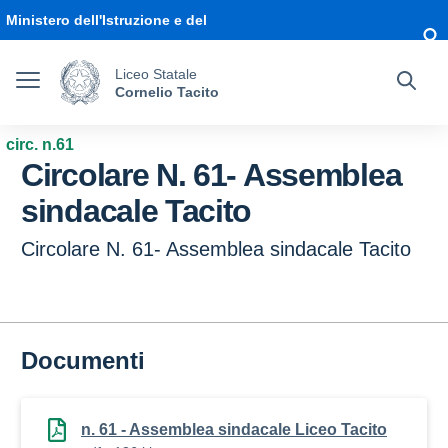
Vai ai contenuti
Vai al menu di navigazione
Vai al footer
Ministero dell'Istruzione e del
Merito
Liceo Statale
Cornelio Tacito
circ. n.61
Circolare N. 61- Assemblea
sindacale Tacito
Circolare N. 61- Assemblea sindacale Tacito
Documenti
n. 61 - Assemblea sindacale Liceo Tacito