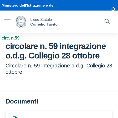
Vai ai contenuti
Vai al menu di navigazione
Vai al footer
Ministero dell'Istruzione e del
Merito
Liceo Statale
Cornelio Tacito
circ. n.59
circolare n. 59 integrazione
o.d.g. Collegio 28 ottobre
Circolare n. 59 integrazione o.d.g. Collegio 28
ottobre
Documenti