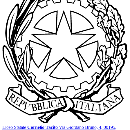
Liceo Statale
Cornelio Tacito
Via Giordano Bruno, 4, 00195,