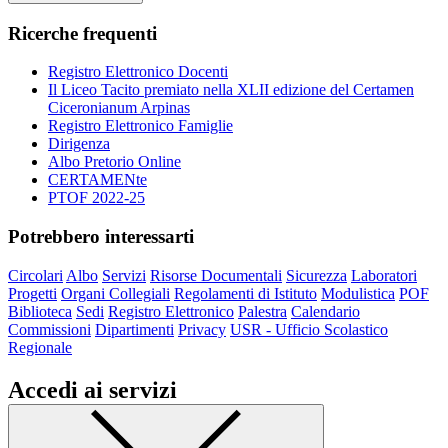
Ricerche frequenti
Registro Elettronico Docenti
Il Liceo Tacito premiato nella XLII edizione del Certamen
Ciceronianum Arpinas
Registro Elettronico Famiglie
Dirigenza
Albo Pretorio Online
CERTAMENte
PTOF 2022-25
Potrebbero interessarti
Circolari
Albo
Servizi
Risorse Documentali
Sicurezza
Laboratori
Progetti
Organi Collegiali
Regolamenti di Istituto
Modulistica
POF
Biblioteca
Sedi
Registro Elettronico
Palestra
Calendario
Commissioni
Dipartimenti
Privacy
USR - Ufficio Scolastico
Regionale
Accedi ai servizi