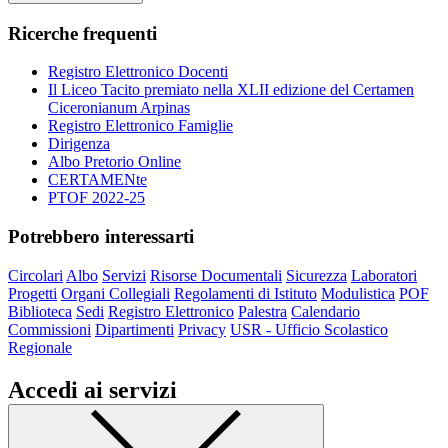
Ricerche frequenti
Registro Elettronico Docenti
Il Liceo Tacito premiato nella XLII edizione del Certamen
Ciceronianum Arpinas
Registro Elettronico Famiglie
Dirigenza
Albo Pretorio Online
CERTAMENte
PTOF 2022-25
Potrebbero interessarti
Circolari
Albo
Servizi
Risorse Documentali
Sicurezza
Laboratori
Progetti
Organi Collegiali
Regolamenti di Istituto
Modulistica
POF
Biblioteca
Sedi
Registro Elettronico
Palestra
Calendario
Commissioni
Dipartimenti
Privacy
USR - Ufficio Scolastico
Regionale
Accedi ai servizi