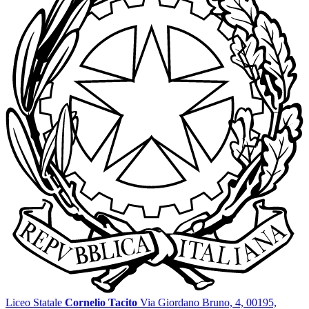
Liceo Statale
Cornelio Tacito
Via Giordano Bruno, 4, 00195,