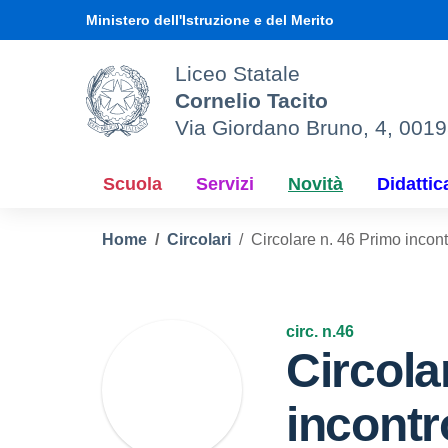
Vai ai contenuti
Vai al menu di navigazione
Vai al footer
Ministero dell'Istruzione e del Merito
Liceo Statale
Cornelio Tacito
Via Giordano Bruno, 4, 001
Scuola
Servizi
Novità
Didattic
Home
Circolari
Circolare n. 46 Primo incon
circ. n.46
Circola
incontr