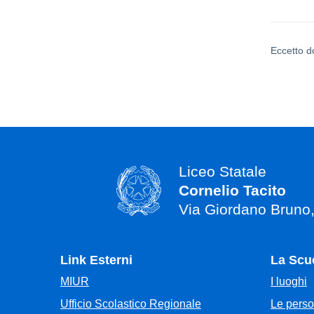
Eccetto d
Liceo Statale
Cornelio Tacito
Via Giordano Bruno
Link Esterni
La Scu
MIUR
I luoghi
Ufficio Scolastico Regionale
Le pers