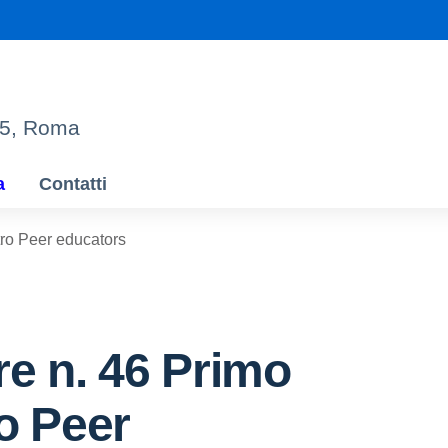
95, Roma
a
Contatti
tro Peer educators
re n. 46 Primo
o Peer