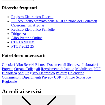
Ricerche frequenti
Registro Elettronico Docenti
Il Liceo Tacito premiato nella XLII edizione del Certamen
Ciceronianum Arpinas
Registro Elettronico Famiglie
Dirigenza
Albo Pretorio Online
CERTAMENte
PTOF 2022-25
Potrebbero interessarti
Circolari
Albo
Servizi
Risorse Documentali
Sicurezza
Laboratori
Progetti
Organi Collegiali
Regolamenti di Istituto
Modulistica
POF
Biblioteca
Sedi
Registro Elettronico
Palestra
Calendario
Commissioni
Dipartimenti
Privacy
USR - Ufficio Scolastico
Regionale
Accedi ai servizi