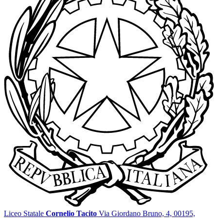
Liceo Statale
Cornelio Tacito
Via Giordano Bruno, 4, 00195,