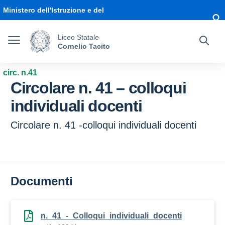
Vai ai contenuti
Vai al menu di navigazione
Vai al footer
Ministero dell'Istruzione e del
Merito
Liceo Statale
Cornelio Tacito
circ. n.41
Circolare n. 41 – colloqui
individuali docenti
Circolare n. 41 -colloqui individuali docenti
Documenti
n._41_-_Colloqui_individuali_docenti