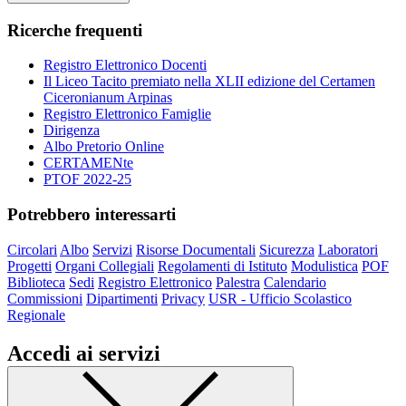
Ricerche frequenti
Registro Elettronico Docenti
Il Liceo Tacito premiato nella XLII edizione del Certamen
Ciceronianum Arpinas
Registro Elettronico Famiglie
Dirigenza
Albo Pretorio Online
CERTAMENte
PTOF 2022-25
Potrebbero interessarti
Circolari
Albo
Servizi
Risorse Documentali
Sicurezza
Laboratori
Progetti
Organi Collegiali
Regolamenti di Istituto
Modulistica
POF
Biblioteca
Sedi
Registro Elettronico
Palestra
Calendario
Commissioni
Dipartimenti
Privacy
USR - Ufficio Scolastico
Regionale
Accedi ai servizi