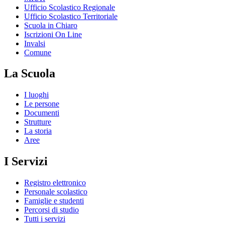
Ufficio Scolastico Regionale
Ufficio Scolastico Territoriale
Scuola in Chiaro
Iscrizioni On Line
Invalsi
Comune
La Scuola
I luoghi
Le persone
Documenti
Strutture
La storia
Aree
I Servizi
Registro elettronico
Personale scolastico
Famiglie e studenti
Percorsi di studio
Tutti i servizi