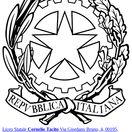
Liceo Statale
Cornelio Tacito
Via Giordano Bruno, 4, 00195,