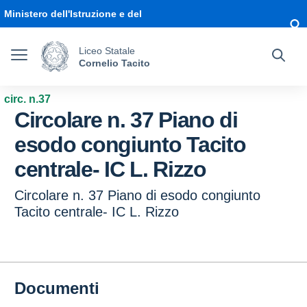
Vai ai contenuti
Vai al menu di navigazione
Vai al footer
Ministero dell'Istruzione e del
Merito
Liceo Statale
Cornelio Tacito
circ. n.37
Circolare n. 37 Piano di
esodo congiunto Tacito
centrale- IC L. Rizzo
Circolare n. 37 Piano di esodo congiunto
Tacito centrale- IC L. Rizzo
Documenti