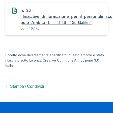
n._36_-
_Iniziative_di_formazione_per_il_personale_sco
polo_Ambito_1_–_I.T.I.S._“G._Galilei”
pdf - 467 kb
Eccetto dove diversamente specificato, questo articolo è stato
rilasciato sotto Licenza Creative Commons Attribuzione 3.0
Italia.
Stampa / Condividi