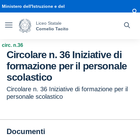
Vai ai contenuti
Vai al menu di navigazione
Vai al footer
Ministero dell'Istruzione e del
Merito
Liceo Statale
Cornelio Tacito
circ. n.36
Circolare n. 36 Iniziative di
formazione per il personale
scolastico
Circolare n. 36 Iniziative di formazione per il
personale scolastico
Documenti