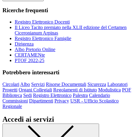
Ricerche frequenti
Registro Elettronico Docenti
Il Liceo Tacito premiato nella XLII edizione del Certamen
Ciceronianum Arpinas
Registro Elettronico Famiglie
Dirigenza
Albo Pretorio Online
CERTAMENte
PTOF 2022-25
Potrebbero interessarti
Circolari
Albo
Servizi
Risorse Documentali
Sicurezza
Laboratori
Progetti
Organi Collegiali
Regolamenti di Istituto
Modulistica
POF
Biblioteca
Sedi
Registro Elettronico
Palestra
Calendario
Commissioni
Dipartimenti
Privacy
USR - Ufficio Scolastico
Regionale
Accedi ai servizi