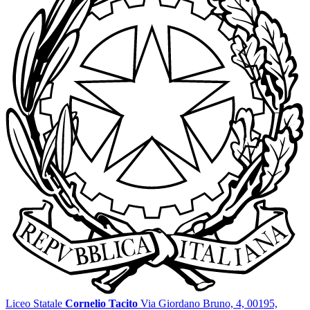
Liceo Statale
Cornelio Tacito
Via Giordano Bruno, 4, 00195,