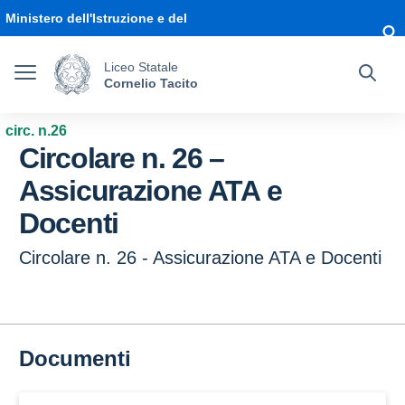
Vai ai contenuti
Vai al menu di navigazione
Vai al footer
Ministero dell'Istruzione e del
Merito
Liceo Statale
Cornelio Tacito
circ. n.26
Circolare n. 26 –
Assicurazione ATA e
Docenti
Circolare n. 26 - Assicurazione ATA e Docenti
Documenti