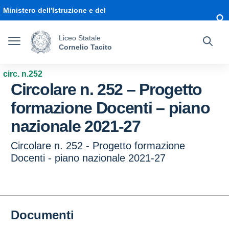
Vai ai contenuti
Vai al menu di navigazione
Vai al footer
Ministero dell'Istruzione e del
Merito
Liceo Statale
Cornelio Tacito
circ. n.252
Circolare n. 252 – Progetto
formazione Docenti – piano
nazionale 2021-27
Circolare n. 252 - Progetto formazione
Docenti - piano nazionale 2021-27
Documenti