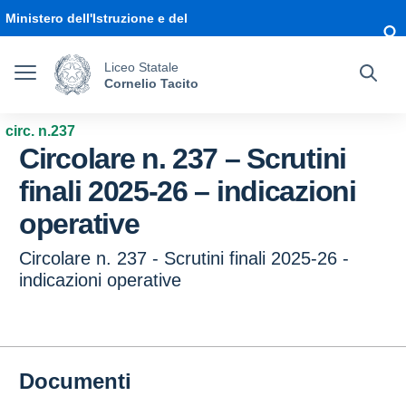
Vai ai contenuti
Vai al menu di navigazione
Vai al footer
Ministero dell'Istruzione e del
Merito
Liceo Statale
Cornelio Tacito
circ. n.237
Circolare n. 237 – Scrutini
finali 2025-26 – indicazioni
operative
Circolare n. 237 - Scrutini finali 2025-26 -
indicazioni operative
Documenti