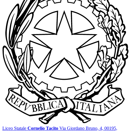
Liceo Statale
Cornelio Tacito
Via Giordano Bruno, 4, 00195,