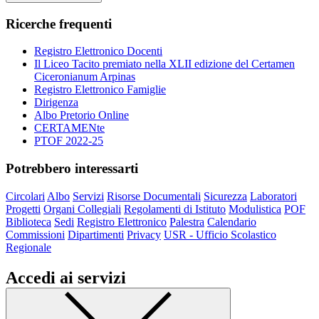
Ricerche frequenti
Registro Elettronico Docenti
Il Liceo Tacito premiato nella XLII edizione del Certamen
Ciceronianum Arpinas
Registro Elettronico Famiglie
Dirigenza
Albo Pretorio Online
CERTAMENte
PTOF 2022-25
Potrebbero interessarti
Circolari
Albo
Servizi
Risorse Documentali
Sicurezza
Laboratori
Progetti
Organi Collegiali
Regolamenti di Istituto
Modulistica
POF
Biblioteca
Sedi
Registro Elettronico
Palestra
Calendario
Commissioni
Dipartimenti
Privacy
USR - Ufficio Scolastico
Regionale
Accedi ai servizi