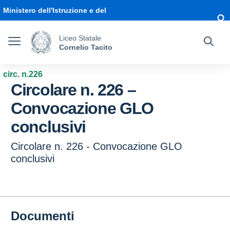
Vai ai contenuti
Vai al menu di navigazione
Vai al footer
Ministero dell'Istruzione e del
Merito
Liceo Statale
Cornelio Tacito
circ. n.226
Circolare n. 226 –
Convocazione GLO
conclusivi
Circolare n. 226 - Convocazione GLO
conclusivi
Documenti