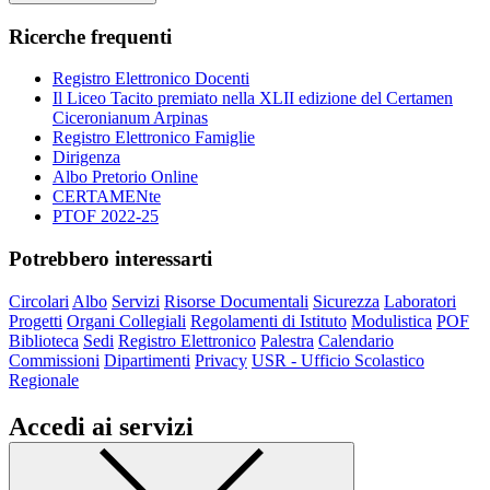
Ricerche frequenti
Registro Elettronico Docenti
Il Liceo Tacito premiato nella XLII edizione del Certamen
Ciceronianum Arpinas
Registro Elettronico Famiglie
Dirigenza
Albo Pretorio Online
CERTAMENte
PTOF 2022-25
Potrebbero interessarti
Circolari
Albo
Servizi
Risorse Documentali
Sicurezza
Laboratori
Progetti
Organi Collegiali
Regolamenti di Istituto
Modulistica
POF
Biblioteca
Sedi
Registro Elettronico
Palestra
Calendario
Commissioni
Dipartimenti
Privacy
USR - Ufficio Scolastico
Regionale
Accedi ai servizi