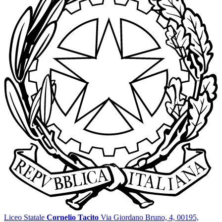
Liceo Statale
Cornelio Tacito
Via Giordano Bruno, 4, 00195,