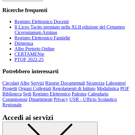
Ricerche frequenti
Registro Elettronico Docenti
Il Liceo Tacito premiato nella XLII edizione del Certamen
Ciceronianum Arpinas
Registro Elettronico Famiglie
Dirigenza
Albo Pretorio Online
CERTAMENte
PTOF 2022-25
Potrebbero interessarti
Circolari
Albo
Servizi
Risorse Documentali
Sicurezza
Laboratori
Progetti
Organi Collegiali
Regolamenti di Istituto
Modulistica
POF
Biblioteca
Sedi
Registro Elettronico
Palestra
Calendario
Commissioni
Dipartimenti
Privacy
USR - Ufficio Scolastico
Regionale
Accedi ai servizi