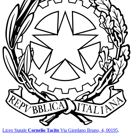
Liceo Statale
Cornelio Tacito
Via Giordano Bruno, 4, 00195,