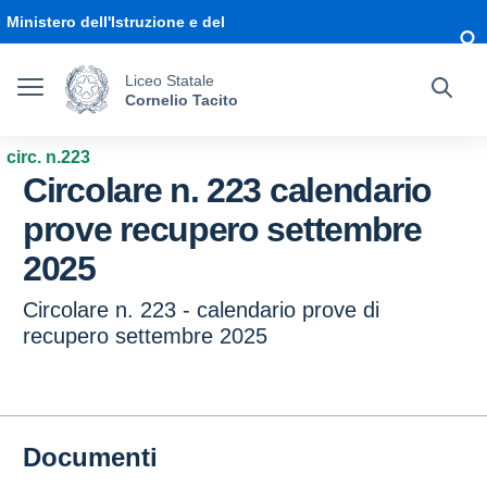
Vai ai contenuti
Vai al menu di navigazione
Vai al footer
Ministero dell'Istruzione e del
Merito
Liceo Statale
Cornelio Tacito
circ. n.223
Circolare n. 223 calendario
prove recupero settembre
2025
Circolare n. 223 - calendario prove di
recupero settembre 2025
Documenti