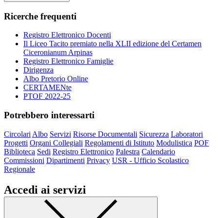
Ricerche frequenti
Registro Elettronico Docenti
Il Liceo Tacito premiato nella XLII edizione del Certamen
Ciceronianum Arpinas
Registro Elettronico Famiglie
Dirigenza
Albo Pretorio Online
CERTAMENte
PTOF 2022-25
Potrebbero interessarti
Circolari
Albo
Servizi
Risorse Documentali
Sicurezza
Laboratori
Progetti
Organi Collegiali
Regolamenti di Istituto
Modulistica
POF
Biblioteca
Sedi
Registro Elettronico
Palestra
Calendario
Commissioni
Dipartimenti
Privacy
USR - Ufficio Scolastico
Regionale
Accedi ai servizi