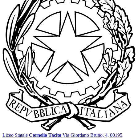
Liceo Statale
Cornelio Tacito
Via Giordano Bruno, 4, 00195,