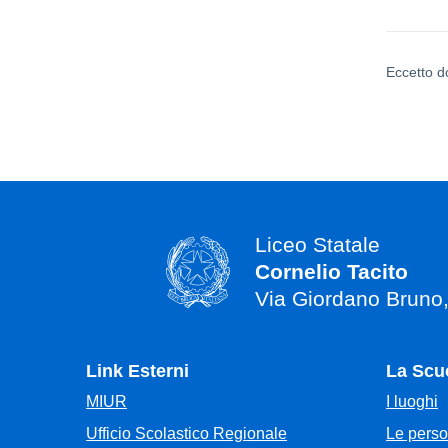
Eccetto d
Liceo Statale
Cornelio Tacito
Via Giordano Bruno
Link Esterni
La Scu
MIUR
I luoghi
Ufficio Scolastico Regionale
Le pers