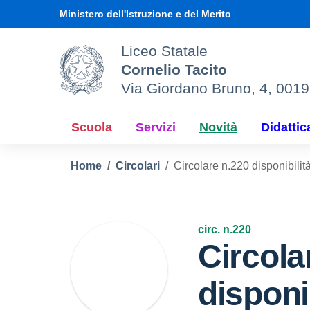
Vai ai contenuti
Vai al menu di navigazione
Vai al footer
Ministero dell'Istruzione e del Merito
Liceo Statale
Cornelio Tacito
Via Giordano Bruno, 4, 001
Scuola
Servizi
Novità
Didattic
Home
Circolari
Circolare n.220 disponibili
circ. n.220
Circola
disponib