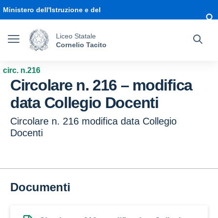
Vai ai contenuti
Vai al menu di navigazione
Vai al footer
Ministero dell'Istruzione e del
Merito
Liceo Statale
Cornelio Tacito
circ. n.216
Circolare n. 216 – modifica
data Collegio Docenti
Circolare n. 216 modifica data Collegio
Docenti
Documenti