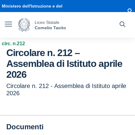
Vai ai contenuti
Vai al menu di navigazione
Vai al footer
Ministero dell'Istruzione e del
Merito
Liceo Statale
Cornelio Tacito
circ. n.212
Circolare n. 212 –
Assemblea di Istituto aprile
2026
Circolare n. 212 - Assemblea di Istituto aprile
2026
Documenti