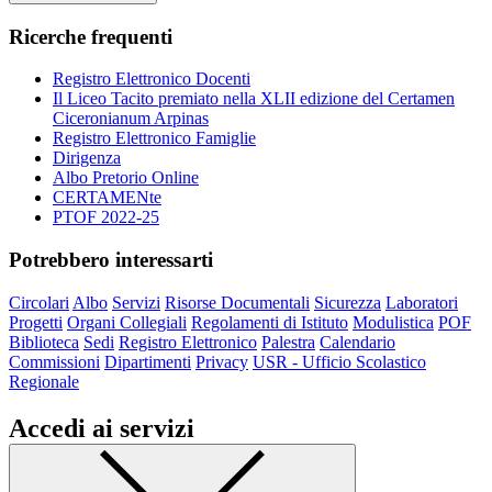
Ricerche frequenti
Registro Elettronico Docenti
Il Liceo Tacito premiato nella XLII edizione del Certamen
Ciceronianum Arpinas
Registro Elettronico Famiglie
Dirigenza
Albo Pretorio Online
CERTAMENte
PTOF 2022-25
Potrebbero interessarti
Circolari
Albo
Servizi
Risorse Documentali
Sicurezza
Laboratori
Progetti
Organi Collegiali
Regolamenti di Istituto
Modulistica
POF
Biblioteca
Sedi
Registro Elettronico
Palestra
Calendario
Commissioni
Dipartimenti
Privacy
USR - Ufficio Scolastico
Regionale
Accedi ai servizi