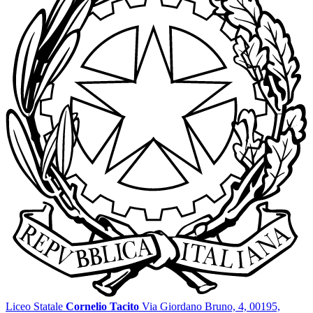
Liceo Statale
Cornelio Tacito
Via Giordano Bruno, 4, 00195,