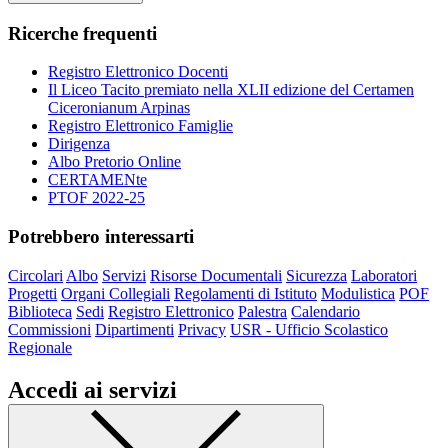
Ricerche frequenti
Registro Elettronico Docenti
Il Liceo Tacito premiato nella XLII edizione del Certamen
Ciceronianum Arpinas
Registro Elettronico Famiglie
Dirigenza
Albo Pretorio Online
CERTAMENte
PTOF 2022-25
Potrebbero interessarti
Circolari
Albo
Servizi
Risorse Documentali
Sicurezza
Laboratori
Progetti
Organi Collegiali
Regolamenti di Istituto
Modulistica
POF
Biblioteca
Sedi
Registro Elettronico
Palestra
Calendario
Commissioni
Dipartimenti
Privacy
USR - Ufficio Scolastico
Regionale
Accedi ai servizi