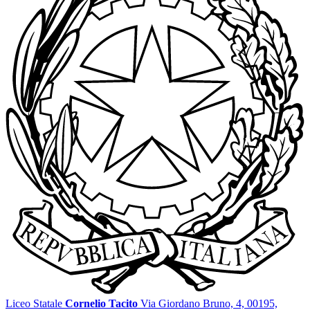
Liceo Statale
Cornelio Tacito
Via Giordano Bruno, 4, 00195,