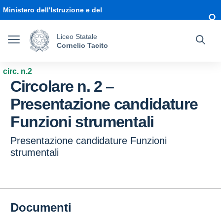
Vai ai contenuti
Vai al menu di navigazione
Vai al footer
Ministero dell'Istruzione e del
Merito
Liceo Statale
Cornelio Tacito
circ. n.2
Circolare n. 2 –
Presentazione candidature
Funzioni strumentali
Presentazione candidature Funzioni
strumentali
Documenti