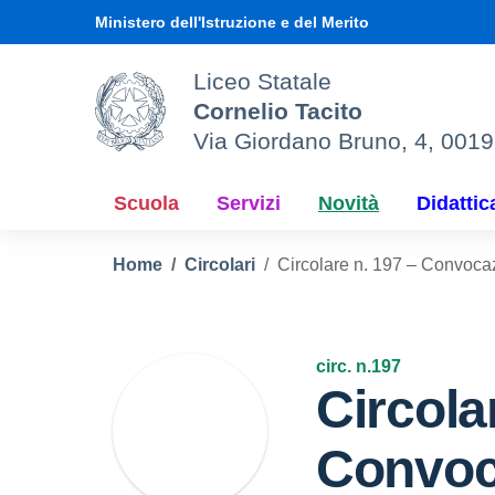
Vai ai contenuti
Vai al menu di navigazione
Vai al footer
Ministero dell'Istruzione e del Merito
Liceo Statale
Cornelio Tacito
Via Giordano Bruno, 4, 001
Scuola
Servizi
Novità
Didattic
Home
Circolari
Circolare n. 197 – Convocaz
circ. n.197
Circola
Convoc