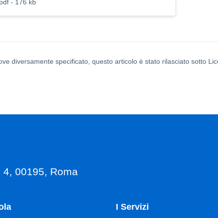
pdf - 176 kb
ove diversamente specificato, questo articolo è stato rilasciato sotto L
, 4, 00195, Roma
ola
I Servizi