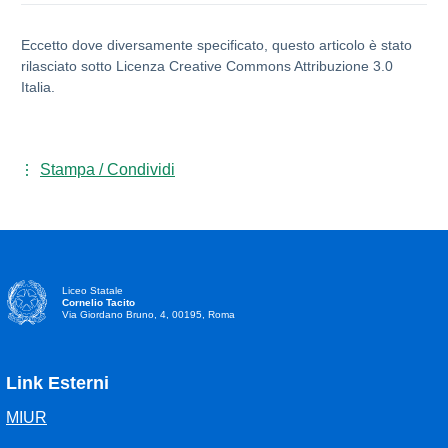
Eccetto dove diversamente specificato, questo articolo è stato
rilasciato sotto Licenza Creative Commons Attribuzione 3.0
Italia.
Stampa / Condividi
Liceo Statale
Cornelio Tacito
Via Giordano Bruno, 4, 00195, Roma
Link Esterni
MIUR