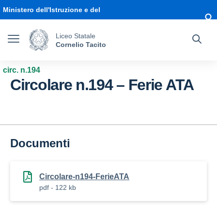
Vai ai contenuti
Vai al menu di navigazione
Vai al footer
Ministero dell'Istruzione e del
Merito
Liceo Statale
Cornelio Tacito
circ. n.194
Circolare n.194 – Ferie ATA
Documenti
Circolare-n194-FerieATA
pdf - 122 kb