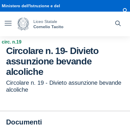
Vai ai contenuti
Vai al menu di navigazione
Vai al footer
Ministero dell'Istruzione e del
Merito
Liceo Statale
Cornelio Tacito
circ. n.19
Circolare n. 19- Divieto
assunzione bevande
alcoliche
Circolare n. 19 - Divieto assunzione bevande
alcoliche
Documenti