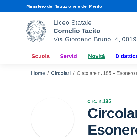
Vai ai contenuti
Vai al menu di navigazione
Vai al footer
Ministero dell'Istruzione e del Merito
Liceo Statale
Cornelio Tacito
Via Giordano Bruno, 4, 001
Scuola
Servizi
Novità
Didattic
Home
Circolari
Circolare n. 185 – Esonero 
circ. n.185
Circola
Esoner