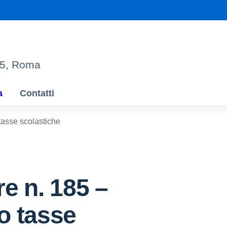
95, Roma
a
Contatti
tasse scolastiche
re n. 185 –
o tasse