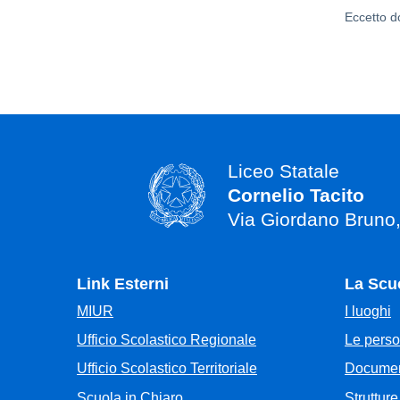
Eccetto d
Liceo Statale
Cornelio Tacito
Via Giordano Bruno
Link Esterni
La Scu
MIUR
I luoghi
Ufficio Scolastico Regionale
Le pers
Ufficio Scolastico Territoriale
Documen
Scuola in Chiaro
Strutture