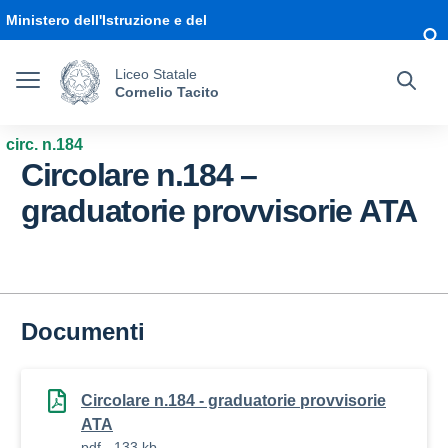
Vai ai contenuti
Vai al menu di navigazione
Vai al footer
Ministero dell'Istruzione e del
Merito
Liceo Statale
Cornelio Tacito
circ. n.184
Circolare n.184 –
graduatorie provvisorie ATA
Documenti
Circolare n.184 - graduatorie provvisorie
ATA
pdf - 133 kb