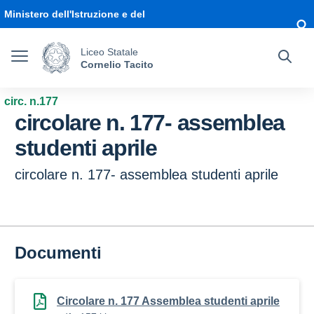
Vai ai contenuti
Vai al menu di navigazione
Vai al footer
Ministero dell'Istruzione e del
Merito
Liceo Statale
Cornelio Tacito
circ. n.177
circolare n. 177- assemblea
studenti aprile
circolare n. 177- assemblea studenti aprile
Documenti
Circolare n. 177 Assemblea studenti aprile