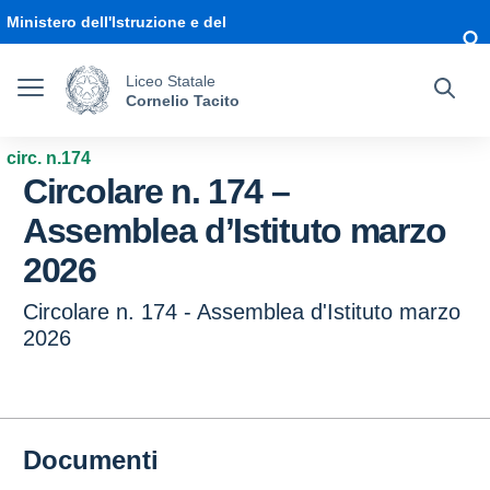
Vai ai contenuti
Vai al menu di navigazione
Vai al footer
Ministero dell'Istruzione e del
Merito
Liceo Statale
Cornelio Tacito
circ. n.174
Circolare n. 174 –
Assemblea d’Istituto marzo
2026
Circolare n. 174 - Assemblea d'Istituto marzo
2026
Documenti