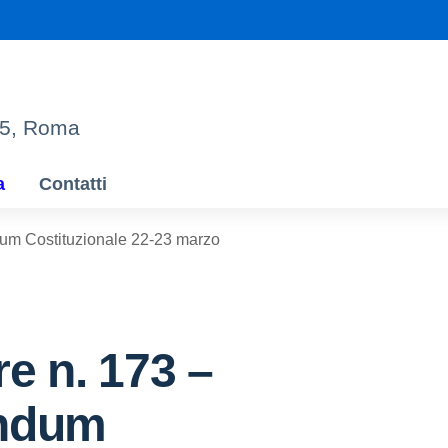
95, Roma
a
Contatti
dum Costituzionale 22-23 marzo
re n. 173 –
ndum