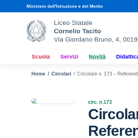
Vai ai contenuti
Vai al menu di navigazione
Vai al footer
Ministero dell'Istruzione e del Merito
Liceo Statale
Cornelio Tacito
Via Giordano Bruno, 4, 001
Scuola
Servizi
Novità
Didattic
Home
Circolari
Circolare n. 173 – Referen
circ. n.173
Circola
Refere