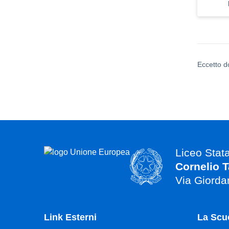
Eccetto d
Liceo Stat
Cornelio T
Via Giorda
Link Esterni
La Scu