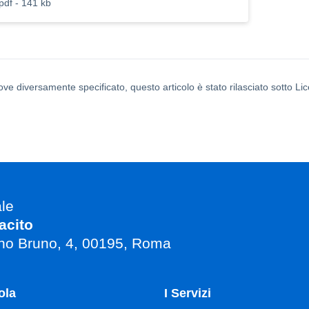
pdf - 141 kb
ove diversamente specificato, questo articolo è stato rilasciato sotto L
ale
acito
no Bruno, 4, 00195, Roma
ola
I Servizi