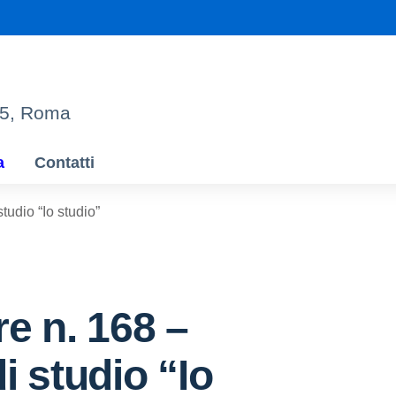
95, Roma
a
Contatti
tudio “Io studio”
re n. 168 –
i studio “Io