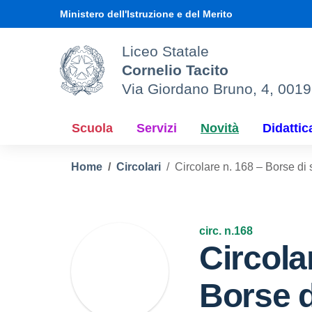
Vai ai contenuti
Vai al menu di navigazione
Vai al footer
Ministero dell'Istruzione e del Merito
Liceo Statale
Cornelio Tacito
Via Giordano Bruno, 4, 001
Scuola
Servizi
Novità
Didattic
Home
Circolari
Circolare n. 168 – Borse di s
circ. n.168
Circola
Borse d