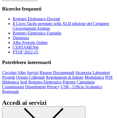
Ricerche frequenti
Registro Elettronico Docenti
Il Liceo Tacito premiato nella XLII edizione del Certamen
Ciceronianum Arpinas
Registro Elettronico Famiglie
Dirigenza
Albo Pretorio Online
CERTAMENte
PTOF 2022-25
Potrebbero interessarti
Circolari
Albo
Servizi
Risorse Documentali
Sicurezza
Laboratori
Progetti
Organi Collegiali
Regolamenti di Istituto
Modulistica
POF
Biblioteca
Sedi
Registro Elettronico
Palestra
Calendario
Commissioni
Dipartimenti
Privacy
USR - Ufficio Scolastico
Regionale
Accedi ai servizi