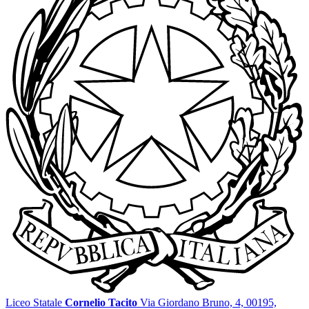
Liceo Statale
Cornelio Tacito
Via Giordano Bruno, 4, 00195,