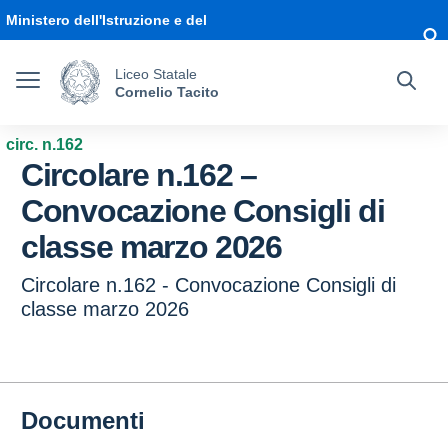
Vai ai contenuti
Vai al menu di navigazione
Vai al footer
Ministero dell'Istruzione e del
Merito
Liceo Statale
Cornelio Tacito
circ. n.162
Circolare n.162 –
Convocazione Consigli di
classe marzo 2026
Circolare n.162 - Convocazione Consigli di
classe marzo 2026
Documenti