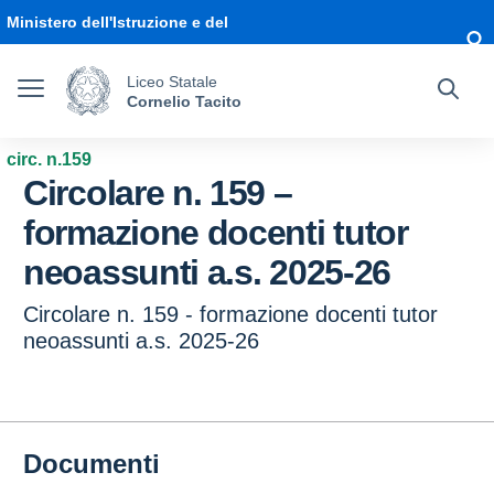
Vai ai contenuti
Vai al menu di navigazione
Vai al footer
Ministero dell'Istruzione e del
Merito
Liceo Statale
Cornelio Tacito
circ. n.159
Circolare n. 159 –
formazione docenti tutor
neoassunti a.s. 2025-26
Circolare n. 159 - formazione docenti tutor
neoassunti a.s. 2025-26
Documenti