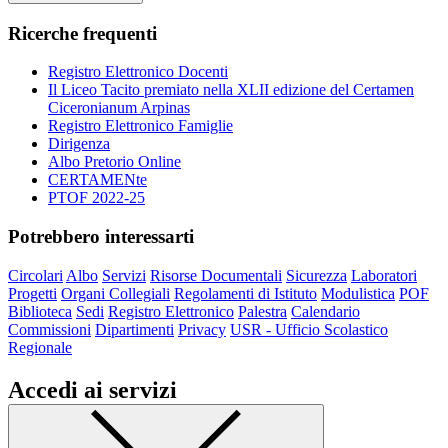
Ricerche frequenti
Registro Elettronico Docenti
Il Liceo Tacito premiato nella XLII edizione del Certamen
Ciceronianum Arpinas
Registro Elettronico Famiglie
Dirigenza
Albo Pretorio Online
CERTAMENte
PTOF 2022-25
Potrebbero interessarti
Circolari
Albo
Servizi
Risorse Documentali
Sicurezza
Laboratori
Progetti
Organi Collegiali
Regolamenti di Istituto
Modulistica
POF
Biblioteca
Sedi
Registro Elettronico
Palestra
Calendario
Commissioni
Dipartimenti
Privacy
USR - Ufficio Scolastico
Regionale
Accedi ai servizi