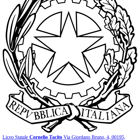
Liceo Statale
Cornelio Tacito
Via Giordano Bruno, 4, 00195,